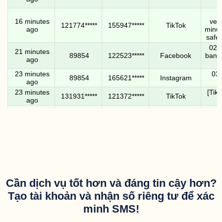
[
16 minutes
veri
121774*****
155947*****
TikTok
ago
minut
safe,
029
21 minutes
89854
122523*****
Facebook
ban. 
ago
k
23 minutes
037
89854
165621*****
Instagram
ago
23 minutes
[Tik
131931*****
121372*****
TikTok
ago
952
24 minutes
34671
126797*****
Facebook
ban. 
ago
k
30 minutes
[Tik
121774*****
181330*****
TikTok
ago
31 minutes
52
89854
157159*****
Instagram
ago
8277
31 minutes
Cần dịch vụ tốt hơn và đáng tin cậy hơn?
34671
161095*****
Facebook
code.
ago
Tạo tài khoản và nhận số riêng tư để xác
32 minutes
328
34671
126797*****
Instagram
minh SMS!
ago
32 minutes
328