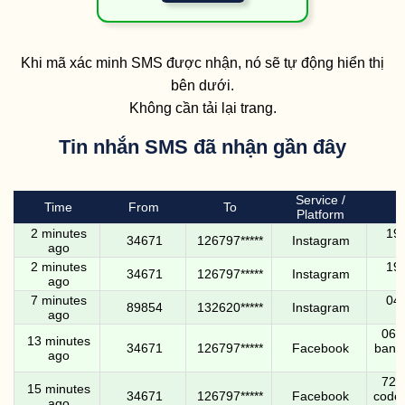
Khi mã xác minh SMS được nhận, nó sẽ tự động hiển thị
bên dưới.
Không cần tải lại trang.
Tin nhắn SMS đã nhận gần đây
Service /
Time
From
To
Platform
2 minutes
190
34671
126797*****
Instagram
ago
2 minutes
190
34671
126797*****
Instagram
ago
7 minutes
041
89854
132620*****
Instagram
ago
062
13 minutes
34671
126797*****
Facebook
ban. 
ago
k
7292
15 minutes
34671
126797*****
Facebook
code.
ago