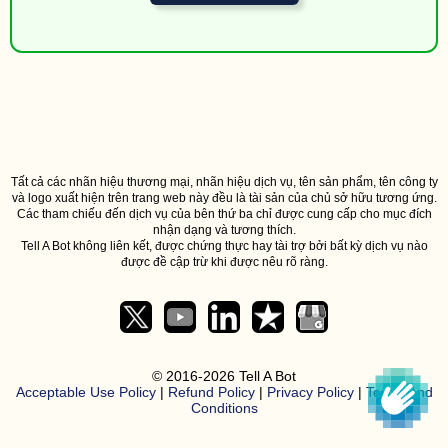
ago
off,
SM
1 hour
8675
3 minutes
34671
126797*****
Facebook
code.
ago
1 hour
<#> 
4 minutes
89854
185965*****
Facebook
ago
1 hour
70
5 minutes
89854
144784*****
Facebook
ago
Tất cả các nhãn hiệu thương mại, nhãn hiệu dịch vụ, tên sản phẩm, tên công ty
và logo xuất hiện trên trang web này đều là tài sản của chủ sở hữu tương ứng.
1 hour
27
Các tham chiếu đến dịch vụ của bên thứ ba chỉ được cung cấp cho mục đích
5 minutes
89854
151288*****
Facebook
nhận dạng và tương thích.
ago
Tell A Bot không liên kết, được chứng thực hay tài trợ bởi bất kỳ dịch vụ nào
1 hour
được đề cập trừ khi được nêu rõ ràng.
5
6 minutes
938763
130927*****
Twitter
ago
1 hour
933
9 minutes
32099
130927*****
Facebook
ban. 
ago
k
1 hour
7853
© 2016-2026 Tell A Bot
17 minutes
34671
126797*****
Facebook
code.
Acceptable Use Policy
|
Refund Policy
|
Privacy Policy
|
Terms And
ago
Conditions
1 hour
7853
19 minutes
34671
126797*****
Facebook
code.
ago