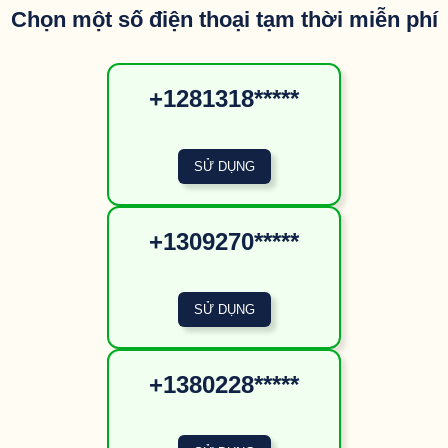
Chọn một số điện thoại tạm thời miễn phí
+1281318*****
+1309270*****
+1380228*****