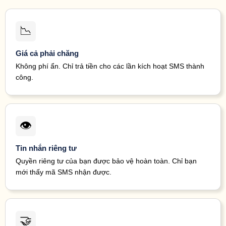
34671
126797*****
Instagram
ago
3804
34 minutes
89854
180134*****
Facebook
code.
ago
📉
38 minutes
7
938763
130927*****
Twitter
ago
Giá cả phải chăng
39 minutes
047
34671
126797*****
Instagram
Không phí ẩn. Chỉ trả tiền cho các lần kích hoạt SMS thành
ago
công.
39 minutes
0
30300
130927*****
Twitter
ago
39 minutes
047
34671
126797*****
Instagram
ago
45 minutes
726
32099
130927*****
Instagram
👁
ago
47 minutes
801
34671
126797*****
Instagram
ago
Tin nhắn riêng tư
47 minutes
801
34671
126797*****
Instagram
Quyền riêng tư của bạn được bảo vệ hoàn toàn. Chỉ bạn
ago
mới thấy mã SMS nhận được.
49 minutes
70
89854
144784*****
Facebook
ago
<#> 5
51 minutes
32099
130927*****
Instagram
ago
🤝
51 minutes
30
39041
153043*****
Instagram
ago