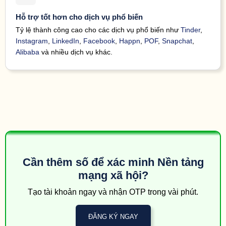
2941
56 minutes
Hỗ trợ tốt hơn cho dịch vụ phổ biến
89854
130927*****
Facebook
code.
ago
Tỷ lệ thành công cao cho các dịch vụ phổ biến như
Tinder
,
039
Instagram
,
LinkedIn
,
Facebook
,
Happn
,
POF
,
Snapchat
,
56 minutes
34671
121827*****
Facebook
ban. 
ago
Alibaba
và nhiều dịch vụ khác.
k
009
57 minutes
89854
190626*****
Facebook
ban. 
ago
k
57 minutes
3
938763
165625*****
Twitter
ago
<#> 9
59 minutes
89854
173020*****
Instagram
ago
<#> 9
1 hour
89854
173020*****
Instagram
ago
Cần thêm số để xác minh Nền tảng
Conf
1 hour
pe
mạng xã hội?
2 minutes
89854
151288*****
Facebook
Face
ago
off,
Tạo tài khoản ngay và nhận OTP trong vài phút.
SM
Conf
1 hour
pe
ĐĂNG KÝ NGAY
2 minutes
120190*****
185965*****
Facebook
Face