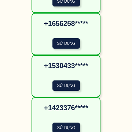
+1656258*****
+1530433*****
+1423376*****