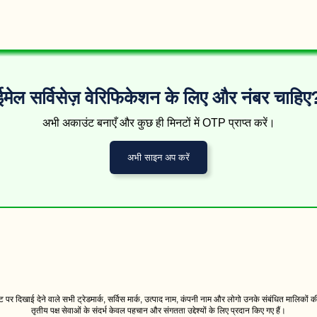
157367*****
GMail
code. Don't share yo
anyone.
G-053485 is your Googl
**
155720*****
GMail
code. Don't share yo
anyone.
G-720657 is your Googl
126774*****
GMail
code. Don't share yo
ईमेल सर्विसेज़ वेरिफिकेशन के लिए और नंबर चाहिए
anyone.
G-043186 is your Googl
124047*****
GMail
code. Don't share yo
अभी अकाउंट बनाएँ और कुछ ही मिनटों में OTP प्राप्त करें।
anyone.
G-369594 is your Googl
अभी साइन अप करें
150970*****
GMail
code. Don't share yo
anyone.
G-265700 is your Googl
126769*****
GMail
code. Don't share yo
anyone.
G-811034 is your Googl
**
126769*****
GMail
code. Don't share yo
anyone.
G-811034 is your Googl
126769*****
GMail
code. Don't share yo
anyone.
G-811034 is your Googl
पर दिखाई देने वाले सभी ट्रेडमार्क, सर्विस मार्क, उत्पाद नाम, कंपनी नाम और लोगो उनके संबंधित मालिकों की 
126769*****
GMail
code. Don't share yo
तृतीय पक्ष सेवाओं के संदर्भ केवल पहचान और संगतता उद्देश्यों के लिए प्रदान किए गए हैं।